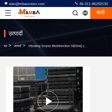
alan@mbascreen.com
86-311-86250130
बोली
उत्पादों
>
>
घर
उत्पादों
Vibrating Screen Meshfunction GtElInit() {var Lib = New Google.translate.TranslateService();lib.tran