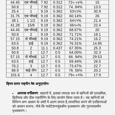
44.45
एक चौथाई
7.92
0.312
72०.०४%
15
50.8
2
7.92
0.312
74. 84%
13.5
25.4
1
9.19
0.362
53९२%
30.9
31.75
एक चौथाई
9.19
0.362
60.14%
26
38.1
1 1/2
9.19
0.362
64९१%
21.4
41.28
15/8
9.19
0.362
66९०%
22.4
44.45
एक चौथाई
9.19
0.362
68.67%
20
50.8
2
9.19
0.362
71.71%
18.1
57.15
दो चौथाई
9.19
0.362
74.21%
16.2
63.5
ढाई
9.19
0.362
76.31%
14.85
50.8
2
11.1
0.437
67.35%
25.3
50.8
2
12.7
0.5
64.00%
32.3
57.15
दो चौथाई
12.7
0.5
66. 94%
29.53
63.5
ढाई
12.7
0.5
69.44%
26.5
76.2
3
12.7
0.5
73.47%
22.7
88.9
साढ़े तीन
12.7
0.5
76. 56%
20.2
101.6
4
12.7
0.5
79०.०१%
17.9
क्रिम वायर स्क्रीन मेष अनुप्रयोगः
अयस्क वर्गीकरण
: खदानों में, इसका व्यापक रूप से खनिजों की प्राथमिक,
द्वितीयक और ठीक स्क्रीनिंग के लिए उपयोग किया जाता है। यह खनिजों को
विभिन्न कण आकार के अंशों में अलग करता है,लाभान्वित करने की प्रक्रियाओं
को आसान बनाना, जैसे कि फ्लोटेशनचुंबकीय पृथक्करण और गुरुत्वाकर्षण
पृथक्करण।