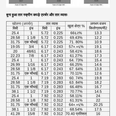
बुना हुआ तार स्क्रीन कपड़े एपर्चर और तार व्यासः
खोलना (अपर्चर)
तार व्यास
लगभग वजन
खुला क्षेत्र %
किलोग्राम/मी2
मिमी
इंच
मिमी
इंच
25.4
1
5.72
0.225
66६२%
13.3
28.58
1 1/8
5.72
0.225
69.43%
12.2
31.75
एक चौथाई
5.72
0.225
71. 80%
10.9
19.05
3/4
6.17
0.243
57०.०६%
19.1
20
48/61
6.17
0.243
58.41%
18.6
22.23
7/8
6.17
0.243
61.27%
17.3
25.4
1
6.17
0.243
64. 73%
15.4
26.99
1/16
6.17
0.243
66.25%
14.6
28.58
1 1/8
6.17
0.243
67. 64%
13.8
31.75
एक चौथाई
6.17
0.243
70.11%
12.6
25.4
1
7.19
0.283
60. 74%
19.8
28.58
1 1/8
7.19
0.283
63. 84%
18.2
31.75
एक चौथाई
7.19
0.283
66.48%
16.7
38.1
1 1/2
7.19
0.283
70.77%
14.5
25.4
1
7.92
0.312
58.11%
24
28.58
1 1/8
7.92
0.312
61.31%
22
31.75
एक चौथाई
7.92
0.312
64०.०६%
20.25
38.1
1 1/2
7.92
0.312
68.54%
17.5
41.28
15/8
7.92
0.312
70.40 प्रतिशत
16