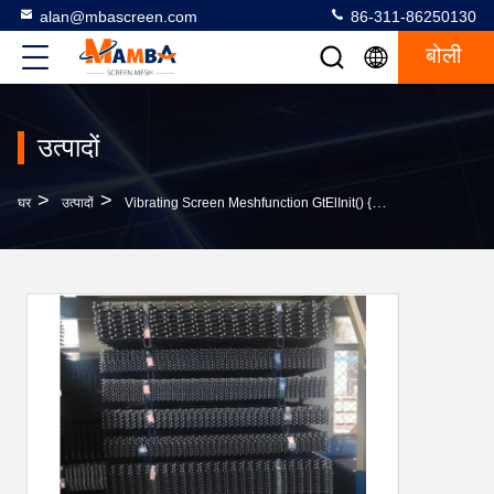
alan@mbascreen.com
86-311-86250130
बोली
उत्पादों
>
>
घर
उत्पादों
Vibrating Screen Meshfunction GtElInit() {var Lib = New Google.translate.TranslateService();lib.tran