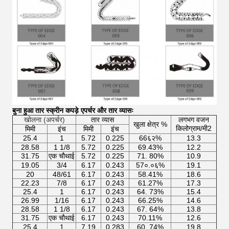
बुना हुआ तार स्क्रीन कपड़े एपर्चर और तार व्यासः
खोलना (अपर्चर)
तार व्यास
लगभग वजन
खुला क्षेत्र %
किलोग्राम/मी2
मिमी
इंच
मिमी
इंच
25.4
1
5.72
0.225
66६२%
13.3
28.58
1 1/8
5.72
0.225
69.43%
12.2
31.75
एक चौथाई
5.72
0.225
71. 80%
10.9
19.05
3/4
6.17
0.243
57०.०६%
19.1
20
48/61
6.17
0.243
58.41%
18.6
22.23
7/8
6.17
0.243
61.27%
17.3
25.4
1
6.17
0.243
64. 73%
15.4
26.99
1/16
6.17
0.243
66.25%
14.6
28.58
1 1/8
6.17
0.243
67. 64%
13.8
31.75
एक चौथाई
6.17
0.243
70.11%
12.6
25.4
1
7.19
0.283
60. 74%
19.8