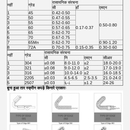
रासायनिक संरचना
नहीं
ग्रेड
सी
हाँ
एमएन
1
45
0.42-0.50
2
50
0.47-0.55
3
55
0.52-0.60
0.50-0.80
4
60
0.57-0.65
0.17-0.37
5
65
0.62-0.70
6
70
0.67-0.75
7
65Mn
0.62-0.70
0.90-1.20
8
72A
0.70-0.75
0.15-0.35
0.30-0.60
रासायनिक संरचना
नहीं
ग्रेड
सी
नि
एमएन
सीआर
1
304
≤0.08
8.0-11.0
≤2
18.0-20.0
2
321
≤0.08
9.0-12.0
≤2
17.0-19.0
3
316
≤0.08
10.0-14.0
≤2
16.0-18.5
4
2205
≤0.03
4.5-6.5
2.5-3.5
21.0-24.0
5
2507
≤0.03
६-८
≤1.2
24-26
बुना हुआ तार स्क्रीन कपड़े किनारे प्रकारः