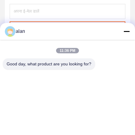
भेजना
alan
11:36 PM
Good day, what product are you looking for?
ANPING MAMBA SCREEN MESH
MFG.,CO.LTD
alan@mbascreen.com
86-311-86250130
होंगकी स्ट्रीट चौराहा अनपिंग काउंटी, हेंगशुई शहर ， हेबेई प्रांत।