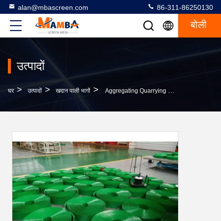
alan@mbascreen.com
86-311-86250130
बोली
उत्पादों
>
>
>
घर
उत्पादों
खदान पाली भागों
Aggregating Quarrying PU Elastomer For Various Transmission Mechanisms