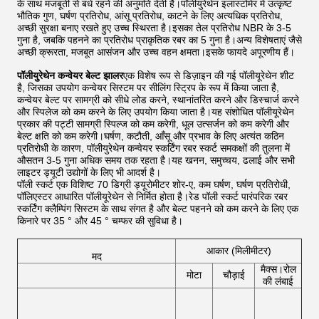
के साथ मजबूती से बंधे रहने की अनुमति देती है।पॉलीयुरेथेन इलास्टोमेर में उत्कृष्ट
भौतिक गुण, घर्षण प्रतिरोध, आंसू प्रतिरोध, काटने के लिए अत्यधिक प्रतिरोध,
अच्छी सुरक्षा बनाए रखते हुए उच्च स्थिरता है।इसका तेल प्रतिरोध NBR के 3-5
गुना है, जबकि पहनने का प्रतिरोध प्राकृतिक रबर का 5 गुना है।अन्य विशेषताएं जैसे
अच्छी क्रूरता, मजबूत आसंजन और उच्च वहन क्षमता।इसके फायदे अपूरणीय हैं।
पॉलीयुरेथेन कन्वेयर बेल्ट झालर
एक विशेष रूप से डिज़ाइन की गई पॉलीयूरेथेन शीट
है, जिसका उपयोग कन्वेयर सिस्टम पर सीलिंग स्ट्रिप के रूप में किया जाता है,
कन्वेयर बेल्ट पर सामग्री को सीधे लोड करने, स्थानांतरित करने और डिस्चार्ज करने
और स्पिलेज को कम करने के लिए उपयोग किया जाता है।यह संशोधित पॉलीयूरेथेन
प्रकार की पट्टी सामग्री स्पिल्ज को कम करेगी, धूल उत्सर्जन को कम करेगी और
बेल्ट क्षति को कम करेगी।घर्षण, कटौती, आँसू और प्रभाव के लिए अत्यंत कठिन
प्रतिरोधी के कारण, पॉलीयुरेथेन कन्वेयर स्कर्टिंग रबर स्कर्ट समकक्षों की तुलना में
औसतन 3-5 गुना अधिक समय तक रहता है।यह खनन, समुच्चय, ढलाई और सभी
लाइटर ड्यूटी उद्योगों के लिए भी आदर्श है।
पॉली स्कर्ट एक विशिष्ट 70 डिग्री ड्यूरोमीटर शोर-ए, कम घर्षण, घर्षण प्रतिरोधी,
पॉलिएस्टर आधारित पॉलीयूरेथेन से निर्मित होता है।रेड पॉली स्कर्ट पारंपरिक रबर
स्कर्टिंग क्लैम्पिंग सिस्टम के साथ संगत है और बेल्ट पहनने को कम करने के लिए एक
किनारे पर 35 ° और 45 ° चम्फर की सुविधा है।
आकार (मिलीमीटर)
मद
मैक्स।रोल
मोटा
चौड़ाई
की लंबाई