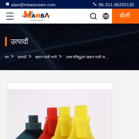
alan@mbascreen.com
86-311-86250130
बोली
उत्पादों
>
>
>
घर
उत्पादों
खदान पाली भागों
उच्च परिशुद्धता खदान पाली भागों Polyurethane क्रैश पैड आसान उपयोग