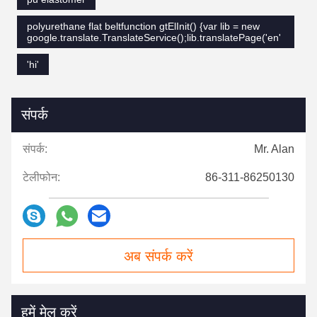
polyurethane flat beltfunction gtElInit() {var lib = new
google.translate.TranslateService();lib.translatePage('en'
'hi'
संपर्क
संपर्क:
Mr. Alan
टेलीफोन:
86-311-86250130
अब संपर्क करें
हमें मेल करें