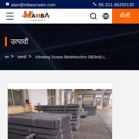
alan@mbascreen.com
86-311-86250130
बोली
उत्पादों
>
>
घर
उत्पादों
Vibrating Screen Meshfunction GtElInit() {var Lib = New Google.translate.TranslateService();lib.tran