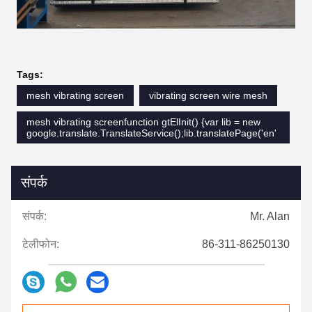
Tags:
mesh vibrating screen
vibrating screen wire mesh
mesh vibrating screenfunction gtElInit() {var lib = new
google.translate.TranslateService();lib.translatePage('en'
संपर्क
संपर्क:
Mr. Alan
टेलीफोन:
86-311-86250130