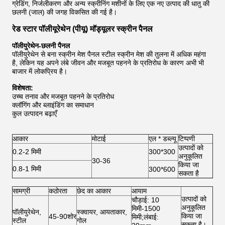
ग्रेडिंग, निर्जलीकरण और अन्य स्क्रीनिंग मशीनों के लिए एक नए उत्पाद की धातु की
छलनी (जाल) की जगह विकसित की गई है।
रेड स्टार पॉलीयूरेथेन (पीयू) मॉड्यूलर स्क्रीन पैनल
पॉलीयुरेथेन-छलनी पैनल
पॉलीयुरेथेन से बना स्क्रीन मेश पैनल स्टील स्क्रीन मेश की तुलना में अधिक महंगा
है, लेकिन यह अपने लंबे जीवन और मजबूत पहनने के प्रतिरोध के कारण अभी भी
बाजार में लोकप्रिय है।
विशेषता:
उच्च तनाव और मजबूत पहनने के प्रतिरोध
क्लॉगिंग और ब्लाइंडिंग का समाधान
कुल उत्पादन बढ़ाएँ
आकार
मोटाई
एल * डब्ल्यू
टिप्पणी
उत्पादों को
0.2-2 मिमी
300*300
अनुकूलित
30-36
किया जा
0.8-1 मिमी
300*600
सकता है
सामग्री
कठोरता
छेद का आकार
आयाम
उत्पादों को
चौड़ाई: 10
अनुकूलित
मिमी-1500
पॉलीयुरेथेन,
स्क्वायर, आयताकार,
किया जा
45-90शोर
मिमी;लंबाई:
स्टील
गोल
सकता है।