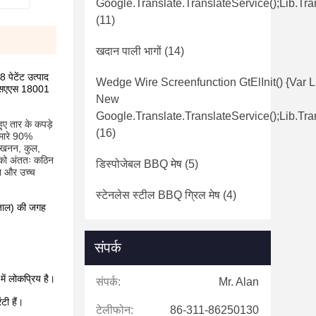
Google.translate.TranslateService();lib.tra
(11)
खदान पाली भागों
(14)
 पेटेंट उत्पाद
Wedge Wire Screenfunction GtElInit() {var L
एचएसएएस 18001
New
Google.translate.TranslateService();lib.tra
ुए तार के कपड़े
(16)
।हमारे 90%
भी खनन, कुल,
न को अंततः कठिन
डिस्पोजेबल BBQ मेष
(5)
वन और उच्च
स्टेनलेस स्टील BBQ ग्रिल मेष
(4)
 (जाल) की जगह
संपर्क
ें लोकप्रिय है।
संपर्क:
Mr. Alan
टी हैं।
टेलीफोन:
86-311-86250130