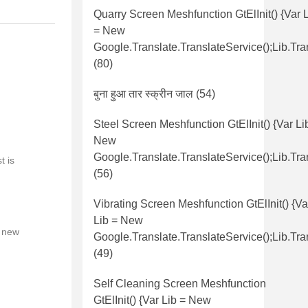
Quarry Screen Meshfunction GtElInit() {var 
= New
Google.translate.TranslateService();lib.tra
(80)
बुना हुआ तार स्क्रीन जाल
(54)
Steel Screen Meshfunction GtElInit() {var Li
New
Google.translate.TranslateService();lib.tra
t is
(56)
Vibrating Screen Meshfunction GtElInit() {va
Lib = New
= new
Google.translate.TranslateService();lib.tra
(49)
Self Cleaning Screen Meshfunction
GtElInit() {var Lib = New