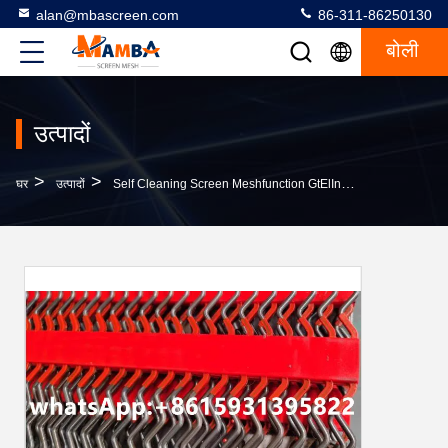
alan@mbascreen.com
86-311-86250130
बोली
उत्पादों
>
>
घर
उत्पादों
Self Cleaning Screen Meshfunction GtElInit() {var Lib = New Google.translate.TranslateService();lib.