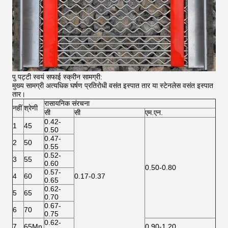
पु पट्टी स्वयं सफाई स्क्रीन सामग्री:
मुख्य सामग्री अत्यधिक घर्षण प्रतिरोधी वसंत इस्पात तार या स्टेनलेस वसंत इस्पात
तार।
रासायनिक संरचना
नहीं
श्रेणी
सी
सी
एम.एन.
0.42-
1
45
0.50
0.47-
2
50
0.55
0.52-
3
55
0.60
0.50-0.80
0.57-
4
60
0.17-0.37
0.65
0.62-
5
65
0.70
0.67-
6
70
0.75
0.62-
7
65Mn
0.90-1.20