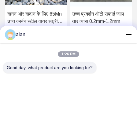
खनन और खदान के लिए 65Mn
उच्च प्रदर्शन ऑटो सफाई जाल
उच्च कार्बन स्टील वायर स्क्रीन
तार व्यास 0.2mm-1.2mm
जाल
alan
सबसे अच्छी कीमत पाएं
सबसे अच्छी कीमत पाएं
1:26 PM
Good day, what product are you looking for?
ANPING MAMBA SCREEN MESH
MFG.,CO.LTD
alan@mbascreen.com
86-311-86250130
होंगकी स्ट्रीट चौराहा अनपिंग काउंटी, हेंगशुई शहर ， हेबेई प्रांत।