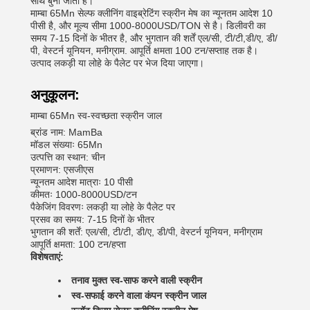
साथ बुनी जाती है।
माम्बा 65Mn सेल्फ क्लीनिंग वाइब्रेटिंग स्क्रीन मेष का न्यूनतम आदेश 10
पीसी है, और मूल्य सीमा 1000-8000USD/TON से है। डिलीवरी का
समय 7-15 दिनों के भीतर है, और भुगतान की शर्तें एल/सी, टी/टी,डी/ए, डी/
पी, वेस्टर्न यूनियन, मनीग्राम. आपूर्ति क्षमता 100 टन/सप्ताह तक है।
उत्पाद लकड़ी या लोहे के पैलेट पर भेज दिया जाएगा।
अनुकूलन:
माम्बा 65Mn स्व-स्वच्छता स्क्रीन जाल
ब्रांड नाम: MamBa
मॉडल संख्याः 65Mn
उत्पत्ति का स्थान: चीन
प्रमाणन: एसजीएस
न्यूनतम आदेश मात्राः 10 पीसी
कीमतः 1000-8000USD/टन
पैकेजिंग विवरणः लकड़ी या लोहे के पैलेट पर
प्रसव का समय: 7-15 दिनों के भीतर
भुगतान की शर्तें: एल/सी, टी/टी, डी/ए, डी/पी, वेस्टर्न यूनियन, मनीग्राम
आपूर्ति क्षमता: 100 टन/हप्ता
विशेषताएं:
तनाव मुक्त स्व-साफ करने वाली स्क्रीन
स्व-सफाई करने वाला कंपन स्क्रीन जाल