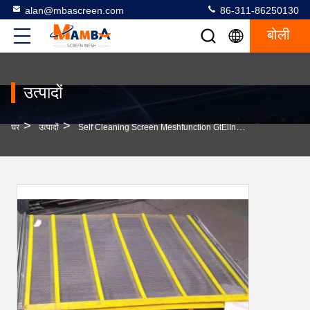
alan@mbascreen.com
86-311-86250130
बोली
उत्पादों
>
>
घर
उत्पादों
Self Cleaning Screen Meshfunction GtElInit() {var Lib = New Google.translate.TranslateService();lib.