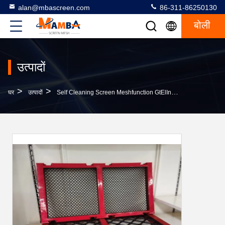
alan@mbascreen.com
86-311-86250130
बोली
उत्पादों
>
>
घर
उत्पादों
Self Cleaning Screen Meshfunction GtElInit() {var Lib = New Google.translate.TranslateService();lib.