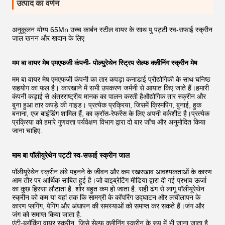
उत्पाद का वर्णन
अनुकूलन योग्य 65Mn उच्च कार्बन स्टील वायर के साथ पु पट्टी स्व-सफाई स्क्रीन
जाल खनन और खदान के लिए
मम बा वायर मेष एमएफजी कंपनी- पोल्युरेथेन स्ट्रिप सेल्फ क्लीनिंग स्क्रीन मेष
मम बा वायर मेष एमएफजी कंपनी का तार कपड़ा कनाडाई प्रौद्योगिकी के साथ घनिष्ठ
सहयोग का फल है। कारखाने में सभी उपकरण जर्मनी से आयात किए जाते हैं।हमारी
कंपनी कड़ाई से अंतरराष्ट्रीय मानक का पालन करती हैऔद्योगिक तार स्क्रीन और
बुना हुआ तार कपड़े की गाइड। प्रत्येक प्रक्रिया, जिसमें क्रिमपिंग, बुनाई, हुक
बनाना, एज बाइंडिंग शामिल हैं, का क्रॉस-रेफरेंस के लिए अपनी वर्कशीट है।प्रत्येक
प्रक्रिया को हमारे गुणवत्ता पर्यवेक्षण विभाग द्वारा दो बार जाँच और अनुमोदित किया
जाना चाहिए.
माम बा पॉलीयुरेथेन पट्टी स्व-सफाई स्क्रीन जाल
पॉलीयूरेथेन स्क्रीन लंबे पहनने के जीवन और कम रखरखाव आवश्यकताओं के कारण
आम तौर पर आर्थिक साबित हुई है।जो वाइब्रेटिंग मीडिया द्वारा दी गई प्रभाव ऊर्जा
का कुछ हिस्सा लौटाता है. शोर बहुत कम हो जाता है. सही ढंग से लागू पॉलीयूरेथेन
स्क्रीन को कम या यहां तक कि सामग्री के कॉपरिंग उद्घाटन और लचीलापन के
कारण प्लगिंग, पेगिंग और अंधापन की समस्याओं को समाप्त कर सकते हैं।जंग और
जंग को समाप्त किया जाता है.
एंटी-ब्लॉकिंग वायर स्क्रीन, जिसे सेल्फ क्लीनिंग स्क्रीन के रूप में भी जाना जाता है,