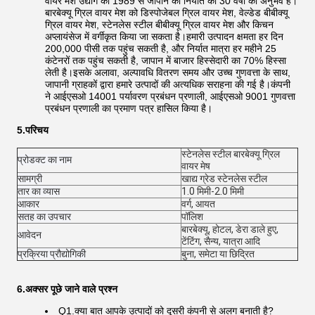
वायर मेश उद्योग को 1989 से जापान को निर्यात का 30 वर्षों का अनुभव है।
बारबेक्यू ग्रिल वायर मेश को डिस्पोजेबल ग्रिल वायर मेश, वेल्डेड बीबीक्यू
ग्रिल वायर मेश, स्टेनलेस स्टील बीबीक्यू ग्रिल वायर मेश और किचन
अप्लायंसेज में वर्गीकृत किया जा सकता है।हमारी उत्पादन क्षमता हर दिन
200,000 पीसी तक पहुंच सकती है, और निर्यात मात्रा हर महीने 25
कंटेनरों तक पहुंच सकती है, जापान में बाजार हिस्सेदारी का 70% हिस्सा
लेती है।इसके अलावा, अल्पावधि वितरण समय और उच्च गुणवत्ता के साथ,
जापानी ग्राहकों द्वारा हमारे उत्पादों की अत्यधिक सराहना की गई है।कंपनी
ने आईएसओ 14001 पर्यावरण प्रबंधन प्रणाली, आईएसओ 9001 गुणवत्ता
प्रबंधन प्रणाली का प्रमाण पत्र हासिल किया है।
5.परिचय
स्टेनलेस स्टील बारबेक्यू ग्रिल
प्रोडक्ट का नाम
वायर मेष
सामग्री
खाद्य ग्रेड स्टेनलेस स्टील
तार का व्यास
1.0 मिमी-2.0 मिमी
आकार
वर्ग, आयत
सतह का उपचार
पॉलिश
बारबेक्यू, होटल, डेरा डाले हुए,
आवेदन
टेंटिंग, सैन्य, यात्रा आदि
प्रक्रिया प्रौद्योगिकी
बुना, समेटा या छिद्रित
6.अक्सर पूछे जाने वाले प्रश्न
Q1.क्या बात आपके उत्पादों को दूसरी कंपनी से अलग बनाती है?