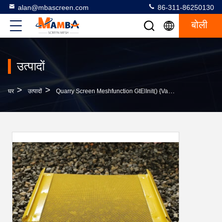
alan@mbascreen.com
86-311-86250130
बोली
उत्पादों
>
>
घर
उत्पादों
Quarry Screen Meshfunction GtElInit() {var Lib = New Google.translate.TranslateService();lib.transla