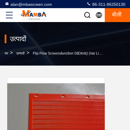
alan@mbascreen.com
86-311-86250130
बोली
उत्पादों
>
>
घर
उत्पादों
Flip Flow Screensfunction GtElInit() {var Lib = New Google.translate.TranslateService();lib.translat