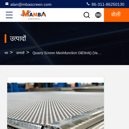
alan@mbascreen.com
86-311-86250130
बोली
उत्पादों
>
>
घर
उत्पादों
Quarry Screen Meshfunction GtElInit() {var Lib = New Google.translate.TranslateService();lib.transla