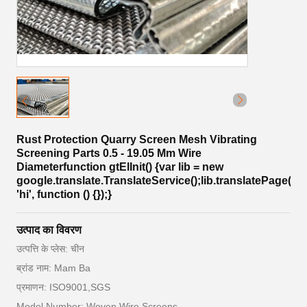
Rust Protection Quarry Screen Mesh Vibrating
Screening Parts 0.5 - 19.05 Mm Wire
Diameterfunction gtElInit() {var lib = new
google.translate.TranslateService();lib.translatePage('en
'hi', function () {});}
उत्पाद का विवरण
उत्पत्ति के प्लेस: चीन
ब्रांड नाम: Mam Ba
प्रमाणन: ISO9001,SGS
Model Number: Woven Wire Screens