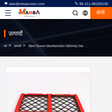
alan@mbascreen.com
86-311-86250130
बोली
उत्पादों
>
>
घर
उत्पादों
Steel Screen Meshfunction GtElInit() {var Lib = New Google.translate.TranslateService();lib.translat