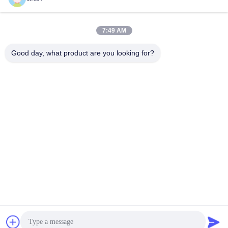
सबसे अच्छी कीमत पाएं
सबसे अच्छी कीमत पाएं
7:49 AM
Good day, what product are you looking for?
ANPING MAMBA SCREEN MESH
MFG.,CO.LTD
alan@mbascreen.com
86-311-86250130
होंगकी स्ट्रीट चौराहा अनपिंग काउंटी, हेंगशुई शहर ， हेबेई प्रांत।
चीन अच्छी गुणवत्ता Quarry Screen Meshfunction gtElInit() {var lib = new
google.translate.TranslateService();lib.transla आपूर्तिकर्ता. कॉपीराइट © 2020-
2026 Anping MamBa Screen Mesh MFG.,Co.Ltd . सर्वाधिकार सुरक्षित।