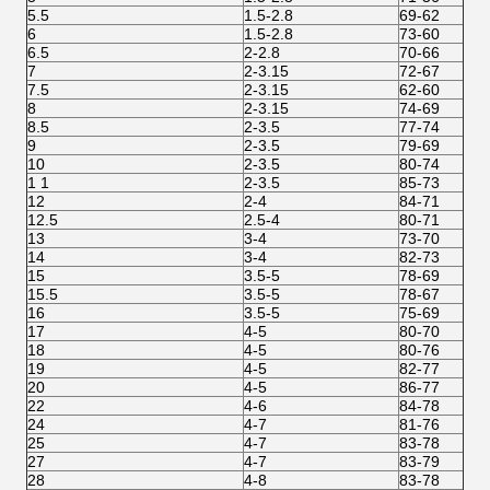
5.5
1.5-2.8
69-62
6
1.5-2.8
73-60
6.5
2-2.8
70-66
7
2-3.15
72-67
7.5
2-3.15
62-60
8
2-3.15
74-69
8.5
2-3.5
77-74
9
2-3.5
79-69
10
2-3.5
80-74
1 1
2-3.5
85-73
12
2-4
84-71
12.5
2.5-4
80-71
13
3-4
73-70
14
3-4
82-73
15
3.5-5
78-69
15.5
3.5-5
78-67
16
3.5-5
75-69
17
4-5
80-70
18
4-5
80-76
19
4-5
82-77
20
4-5
86-77
22
4-6
84-78
24
4-7
81-76
25
4-7
83-78
27
4-7
83-79
28
4-8
83-78