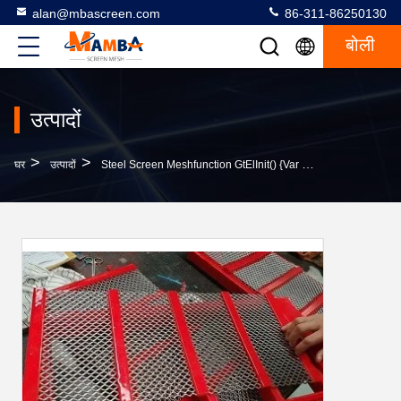
alan@mbascreen.com
86-311-86250130
बोली
उत्पादों
>
>
घर
उत्पादों
Steel Screen Meshfunction GtElInit() {var Lib = New Google.translate.TranslateService();lib.translat