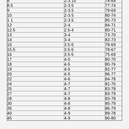
8
2-3.15
74-69
8.5
2-3.5
77-74
9
2-3.5
79-69
10
2-3.5
80-74
1 1
2-3.5
85-73
12
2-4
84-71
12.5
2.5-4
80-71
13
3-4
73-70
14
3-4
82-73
15
3.5-5
78-69
15.5
3.5-5
78-67
16
3.5-5
75-69
17
4-5
80-70
18
4-5
80-76
19
4-5
82-77
20
4-5
86-77
22
4-6
84-78
24
4-7
81-76
25
4-7
83-78
27
4-7
83-79
28
4-8
83-78
30
4-8
85-79
35
4-8
86-79
40
4-9
89-78
45
4-9
90-80