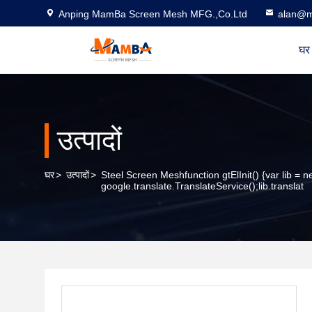
Anping MamBa Screen Mesh MFG.,Co.Ltd
alan@m
घर
उत्पादों
घर
>
उत्पादों
>
Steel Screen Meshfunction gtElInit() {var lib = 
google.translate.TranslateService();lib.translat