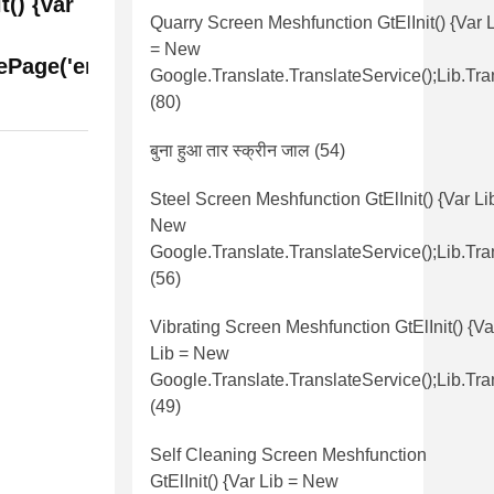
t() {var
Quarry Screen Meshfunction GtElInit() {var 
= New
ePage('en',
Google.translate.TranslateService();lib.tra
(80)
बुना हुआ तार स्क्रीन जाल
(54)
Steel Screen Meshfunction GtElInit() {var Li
New
Google.translate.TranslateService();lib.tra
(56)
Vibrating Screen Meshfunction GtElInit() {va
Lib = New
Google.translate.TranslateService();lib.tra
(49)
Self Cleaning Screen Meshfunction
GtElInit() {var Lib = New