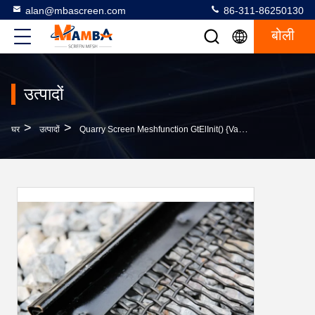
alan@mbascreen.com
86-311-86250130
बोली
उत्पादों
>
>
घर
उत्पादों
Quarry Screen Meshfunction GtElInit() {var Lib = New Google.translate.TranslateService();lib.transla