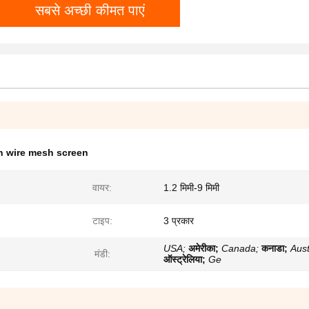
सबसे अच्छी कीमत पाएं
n wire mesh screen
वायर:
1.2 मिमी-9 मिमी
टाइप:
3 प्रकार
USA;
अमेरीका;
Canada;
कनाडा;
Aust
मंडी:
ऑस्ट्रेलिया;
Ge