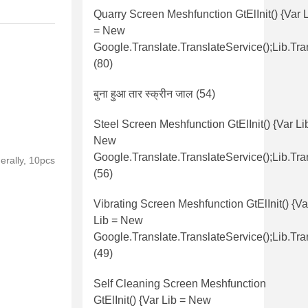
Quarry Screen Meshfunction GtElInit() {var 
= New
Google.translate.TranslateService();lib.tra
(80)
बुना हुआ तार स्क्रीन जाल
(54)
Steel Screen Meshfunction GtElInit() {var Li
New
Google.translate.TranslateService();lib.tra
nerally, 10pcs
(56)
Vibrating Screen Meshfunction GtElInit() {va
Lib = New
Google.translate.TranslateService();lib.tra
(49)
Self Cleaning Screen Meshfunction
GtElInit() {var Lib = New